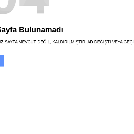
 Sayfa Bulunamadı
Z SAYFA MEVCUT DEĞIL, KALDIRILMIŞTIR. AD DEĞIŞTI VEYA GEÇ