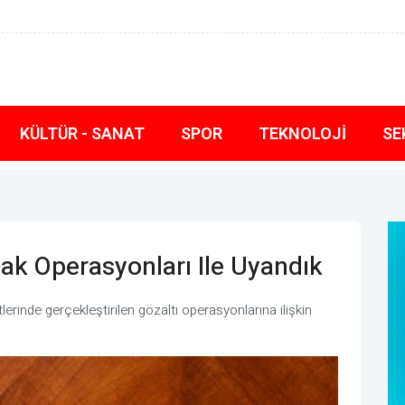
de müstesna bir yeri var
KÜLTÜR - SANAT
SPOR
TEKNOLOJI
SE
ak Operasyonları Ile Uyandık
erinde gerçekleştirilen gözaltı operasyonlarına ilişkin