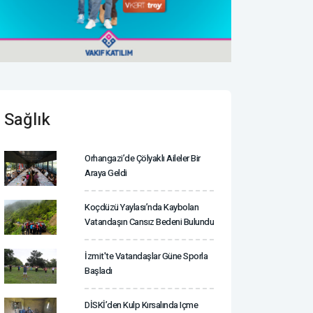
Sağlık
Orhangazi’de Çölyaklı Aileler Bir
Araya Geldi
Koçdüzü Yaylası’nda Kaybolan
Vatandaşın Cansız Bedeni Bulundu
İzmit'te Vatandaşlar Güne Sporla
Başladı
DİSKİ’den Kulp Kırsalında Içme