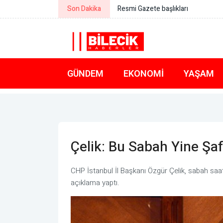
Son Dakika
Bakan Çiftçi: Türkeli’nin gönlümüz
GÜNDEM
EKONOMI
YAŞAM
Çelik: Bu Sabah Yine Şaf
CHP İstanbul İl Başkanı Özgür Çelik, sabah saatl
açıklama yaptı.