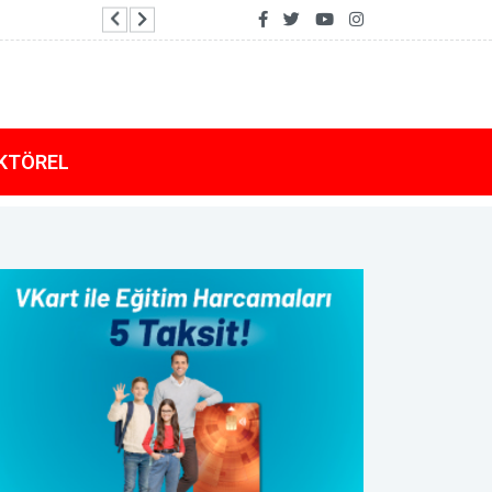
Dışişleri Bakanlığı'nda Suriye gündemli Kuruml
KTÖREL