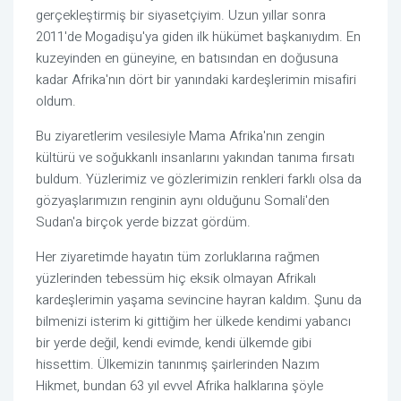
gerçekleştirmiş bir siyasetçiyim. Uzun yıllar sonra
2011'de Mogadişu'ya giden ilk hükümet başkanıydım. En
kuzeyinden en güneyine, en batısından en doğusuna
kadar Afrika'nın dört bir yanındaki kardeşlerimin misafiri
oldum.
Bu ziyaretlerim vesilesiyle Mama Afrika'nın zengin
kültürü ve soğukkanlı insanlarını yakından tanıma fırsatı
buldum. Yüzlerimiz ve gözlerimizin renkleri farklı olsa da
gözyaşlarımızın renginin aynı olduğunu Somali'den
Sudan'a birçok yerde bizzat gördüm.
Her ziyaretimde hayatın tüm zorluklarına rağmen
yüzlerinden tebessüm hiç eksik olmayan Afrikalı
kardeşlerimin yaşama sevincine hayran kaldım. Şunu da
bilmenizi isterim ki gittiğim her ülkede kendimi yabancı
bir yerde değil, kendi evimde, kendi ülkemde gibi
hissettim. Ülkemizin tanınmış şairlerinden Nazım
Hikmet, bundan 63 yıl evvel Afrika halklarına şöyle