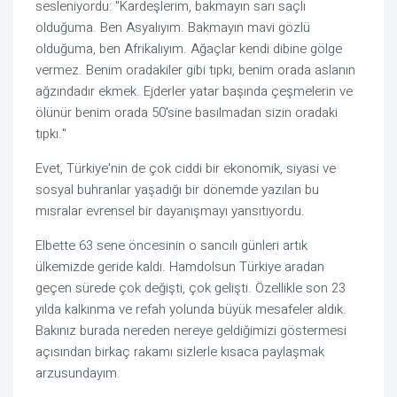
sesleniyordu: "Kardeşlerim, bakmayın sarı saçlı
olduğuma. Ben Asyalıyım. Bakmayın mavi gözlü
olduğuma, ben Afrikalıyım. Ağaçlar kendi dibine gölge
vermez. Benim oradakiler gibi tıpkı, benim orada aslanın
ağzındadır ekmek. Ejderler yatar başında çeşmelerin ve
ölünür benim orada 50'sine basılmadan sizin oradaki
tıpkı."
Evet, Türkiye'nin de çok ciddi bir ekonomik, siyasi ve
sosyal buhranlar yaşadığı bir dönemde yazılan bu
mısralar evrensel bir dayanışmayı yansıtıyordu.
Elbette 63 sene öncesinin o sancılı günleri artık
ülkemizde geride kaldı. Hamdolsun Türkiye aradan
geçen sürede çok değişti, çok gelişti. Özellikle son 23
yılda kalkınma ve refah yolunda büyük mesafeler aldık.
Bakınız burada nereden nereye geldiğimizi göstermesi
açısından birkaç rakamı sizlerle kısaca paylaşmak
arzusundayım.