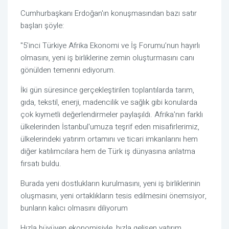
Cumhurbaşkanı Erdoğan'ın konuşmasından bazı satır
başları şöyle:
"5’inci Türkiye Afrika Ekonomi ve İş Forumu’nun hayırlı
olmasını, yeni iş birliklerine zemin oluşturmasını canı
gönülden temenni ediyorum.
İki gün süresince gerçekleştirilen toplantılarda tarım,
gıda, tekstil, enerji, madencilik ve sağlık gibi konularda
çok kıymetli değerlendirmeler paylaşıldı. Afrika'nın farklı
ülkelerinden İstanbul'umuza teşrif eden misafirlerimiz,
ülkelerindeki yatırım ortamını ve ticari imkanlarını hem
diğer katılımcılara hem de Türk iş dünyasına anlatma
fırsatı buldu.
Burada yeni dostlukların kurulmasını, yeni iş birliklerinin
oluşmasını, yeni ortaklıkların tesis edilmesini önemsiyor,
bunların kalıcı olmasını diliyorum
Hızla büyüyen ekonomisiyle, hızla gelişen yatırım