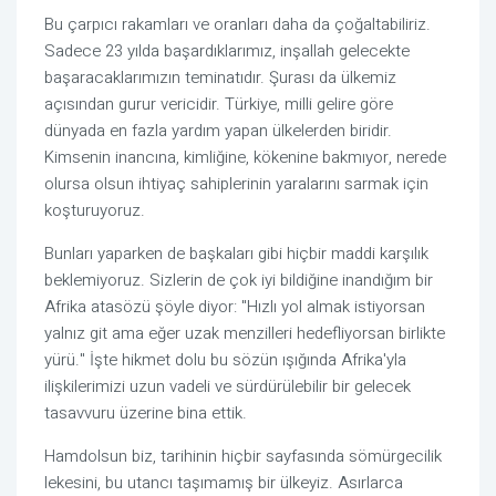
Bu çarpıcı rakamları ve oranları daha da çoğaltabiliriz.
Sadece 23 yılda başardıklarımız, inşallah gelecekte
başaracaklarımızın teminatıdır. Şurası da ülkemiz
açısından gurur vericidir. Türkiye, milli gelire göre
dünyada en fazla yardım yapan ülkelerden biridir.
Kimsenin inancına, kimliğine, kökenine bakmıyor, nerede
olursa olsun ihtiyaç sahiplerinin yaralarını sarmak için
koşturuyoruz.
Bunları yaparken de başkaları gibi hiçbir maddi karşılık
beklemiyoruz. Sizlerin de çok iyi bildiğine inandığım bir
Afrika atasözü şöyle diyor: "Hızlı yol almak istiyorsan
yalnız git ama eğer uzak menzilleri hedefliyorsan birlikte
yürü." İşte hikmet dolu bu sözün ışığında Afrika'yla
ilişkilerimizi uzun vadeli ve sürdürülebilir bir gelecek
tasavvuru üzerine bina ettik.
Hamdolsun biz, tarihinin hiçbir sayfasında sömürgecilik
lekesini, bu utancı taşımamış bir ülkeyiz. Asırlarca