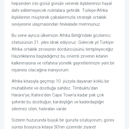
hepsinden öte gönül gönüle vererek ilişkilerimizi hayal
dahi edilemeyecek noktalara getirdik. Türkiye-Afrika
ilişkilerinin müşterek çabalarımızla stratejik ortaklık
seviyesine ulaşmasından fevkalade memnunuz.
Bu sene ayrıca ülkemizin Afrika Birliği'ndeki gözlemci
statüsünün 21. yılını idrak ediyoruz. Gelecek yıl Türkiye-
Afrika ortaklık zirvesinin dördüncüsünü tertipleyeceğiz.
Hazırlıklarına başladığımız bu önemli zirvenin kıtanın
kalkınmasına ve refahına yönelik gayretlerimizin yeni bir
nişanesi olacağına inanıyorum.
Afrika kıtasıyla geçmişi 10. yüzyıla dayanan köklü bir
muhabbete ve dostluğa sahibiz. Timbuktu'dan
Harare'ye, Kahire'den Cape Town'a kadar pek çok
şehirde bu dostluğun, kardeşliğin ve kaderdaşlığın
silinmez izleri, hatıraları vardır.
Sizlerin huzurunda büyük bir gururla söylüyorum, görev
süresi boyunca kıtaya 50'nin üzerinde ziyaret