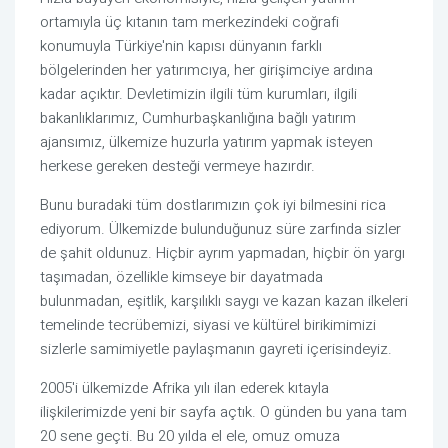
ortamıyla üç kıtanın tam merkezindeki coğrafi
konumuyla Türkiye'nin kapısı dünyanın farklı
bölgelerinden her yatırımcıya, her girişimciye ardına
kadar açıktır. Devletimizin ilgili tüm kurumları, ilgili
bakanlıklarımız, Cumhurbaşkanlığına bağlı yatırım
ajansımız, ülkemize huzurla yatırım yapmak isteyen
herkese gereken desteği vermeye hazırdır.
Bunu buradaki tüm dostlarımızın çok iyi bilmesini rica
ediyorum. Ülkemizde bulunduğunuz süre zarfında sizler
de şahit oldunuz. Hiçbir ayrım yapmadan, hiçbir ön yargı
taşımadan, özellikle kimseye bir dayatmada
bulunmadan, eşitlik, karşılıklı saygı ve kazan kazan ilkeleri
temelinde tecrübemizi, siyasi ve kültürel birikimimizi
sizlerle samimiyetle paylaşmanın gayreti içerisindeyiz.
2005'i ülkemizde Afrika yılı ilan ederek kıtayla
ilişkilerimizde yeni bir sayfa açtık. O günden bu yana tam
20 sene geçti. Bu 20 yılda el ele, omuz omuza