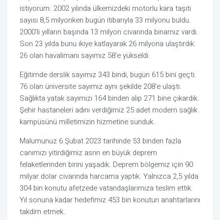
istiyorum. 2002 yılında ülkemizdeki motorlu kara taşıtı
sayısı 8,5 milyonken bugün itibarıyla 33 milyonu buldu.
2000'li yılların başında 13 milyon civarında binamız vardı.
Son 23 yılda bunu ikiye katlayarak 26 milyona ulaştırdık.
26 olan havalimanı sayımız 58'e yükseldi.
Eğitimde derslik sayımız 343 bindi, bugün 615 bini geçti.
76 olan üniversite sayımız aynı şekilde 208'e ulaştı.
Sağlıkta yatak sayımızı 164 binden alıp 271 bine çıkardık.
Şehir hastaneleri adını verdiğimiz 25 adet modern sağlık
kampüsünü milletimizin hizmetine sunduk.
Malumunuz 6 Şubat 2023 tarihinde 53 binden fazla
canımızı yitirdiğimiz asrın en büyük deprem
felaketlerinden birini yaşadık. Deprem bölgemiz için 90
milyar dolar civarında harcama yaptık. Yalnızca 2,5 yılda
304 bin konutu afetzede vatandaşlarımıza teslim ettik.
Yıl sonuna kadar hedefimiz 453 bin konutun anahtarlarını
takdim etmek.