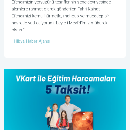
Efendimizin yeryüzünü teşriflerinin seneidevriyesinde
alemlere rahmet olarak gönderilen Fahri Kainat
Efendimizi kemalihürmetle, mahcup ve müeddep bir
hasretle yad ediyorum. Leyle-i Mevlid’imiz mübarek
olsun."
Hibya Haber Ajansı