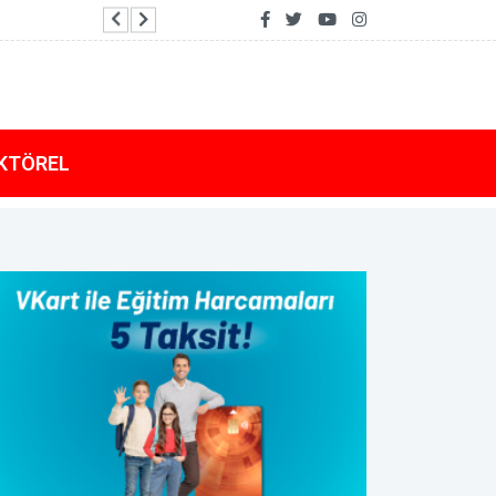
Göcek’te arızalanan tekne KIYEM-5 ile kurtarıldı
KTÖREL